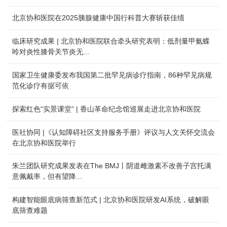
北京协和医院在2025胰腺健康中国行科普大赛斩获佳绩
临床研究成果 | 北京协和医院联合牵头研究表明：低剂量甲氨蝶
呤对炎性膝骨关节炎无...
国家卫生健康委发布我国第二批罕见病诊疗指南，86种罕见病规
范化诊疗有据可依
探索红色“实景课堂” | 香山革命纪念馆巡展走进北京协和医院
医社协同 |《认知障碍社区支持服务手册》评议与人文关怀交流会
在北京协和医院举行
朱兰团队研究成果发表在The BMJ丨阴道雌激素不改善子宫托满
意佩戴率，但有望降...
构建智能眼底病筛查新范式 | 北京协和医院研发AI系统，破解眼
底筛查难题